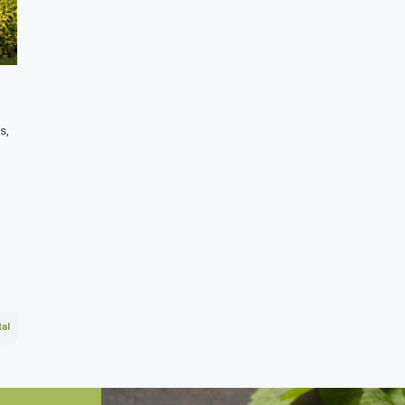
s,
al