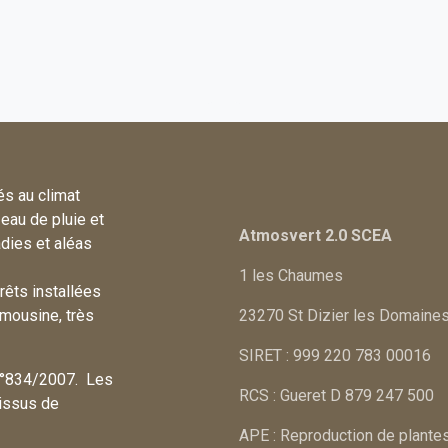
s au climat
eau de pluie et
Atmosvert 2.0 SCEA
dies et aléas
1 les Chaumes
rêts installées
imousine, très
23270 St Dizier les Domaine
SIRET : 999 220 783 00016
 n°834/2007. Les
RCS : Gueret D 879 247 500
 issus de
APE : Reproduction de plante