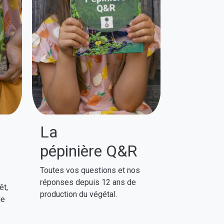
.
La
pépinière Q&R
Toutes vos questions et nos
réponses depuis 12 ans de
êt,
production du végétal.
de