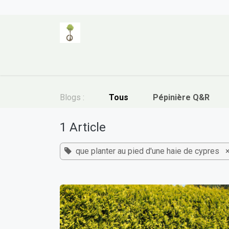
Se rendre au contenu
Page d'accueil
Catégories de plantes
Blogs :
Tous
Pépinière Q&R
1 Article
que planter au pied d'une haie de cypres