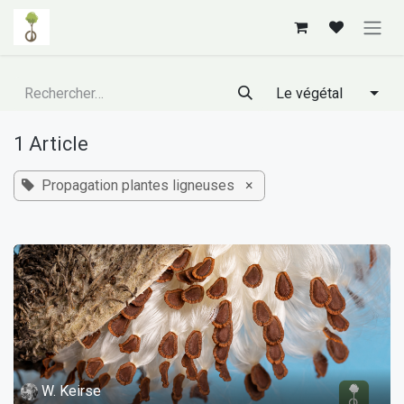
Se rendre au contenu
Le végétal
1 Article
Propagation plantes ligneuses
×
W. Keirse