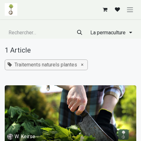
Se rendre au contenu
La permaculture
1 Article
Traitements naturels plantes
×
W. Keirse