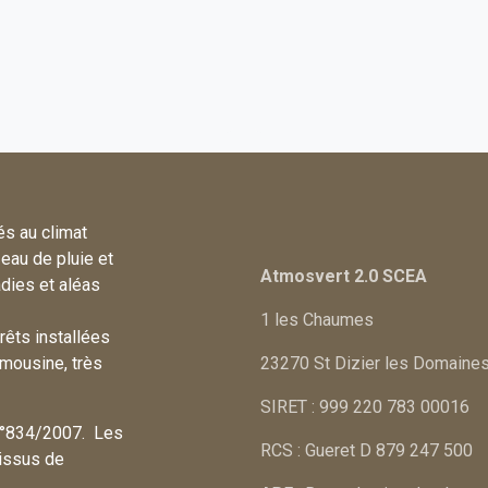
s au climat
eau de pluie et
Atmosvert 2.0 SCEA
dies et aléas
1 les Chaumes
rêts installées
imousine, très
23270 St Dizier les Domaine
SIRET : 999 220 783 00016
 n°834/2007. Les
RCS : Gueret D 879 247 500
 issus de