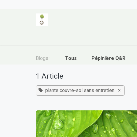
Se rendre au contenu
Page d'accueil
Catégories de plantes
Blogs :
Tous
Pépinière Q&R
1 Article
plante couvre-sol sans entretien
×