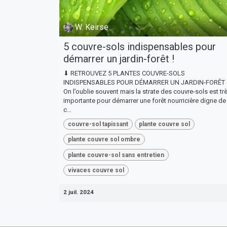
W. Keirse
5 couvre-sols indispensables pour
démarrer un jardin-forêt !
⬇︎ RETROUVEZ 5 PLANTES COUVRE-SOLS
INDISPENSABLES POUR DÉMARRER UN JARDIN-FORÊT 
On l’oublie souvent mais la strate des couvre-sols est tr
importante pour démarrer une forêt nourricière digne de
c...
couvre-sol tapissant
plante couvre sol
plante couvre sol ombre
plante couvre-sol sans entretien
vivaces couvre sol
2 juil. 2024