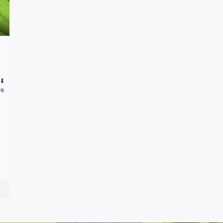
⬇︎
ès