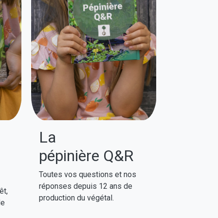
.
La
pépinière Q&R
Toutes vos questions et nos
réponses depuis 12 ans de
êt,
production du végétal.
de