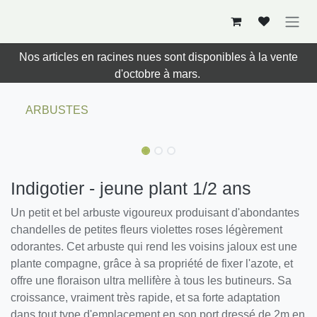
Se rendre au contenu
Nos articles en racines nues sont disponibles à la vente
d'octobre à mars.
ARBUSTES
Nouveau !
Nouveau !
Indigotier - jeune plant 1/2 ans
Un petit et bel arbuste vigoureux produisant d'abondantes
chandelles de petites fleurs violettes roses légèrement
odorantes. Cet arbuste qui rend les voisins jaloux est une
plante compagne, grâce à sa propriété de fixer l'azote, et
offre une floraison ultra mellifère à tous les butineurs. Sa
croissance, vraiment très rapide, et sa forte adaptation
dans tout type d'emplacement en son port dressé de 2m en