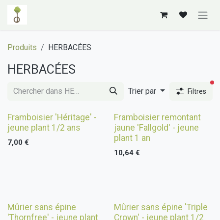
Se rendre au contenu
Produits
HERBACÉES
HERBACÉES
fi
Trier par
Filtres
Framboisier 'Héritage' -
Framboisier remontant
jeune plant 1/2 ans
jaune 'Fallgold' - jeune
plant 1 an
7,00
€
10,64
€
Épuisé
Mûrier sans épine
Mûrier sans épine 'Triple
'Thornfree' - jeune plant
Crown' - jeune plant 1/2