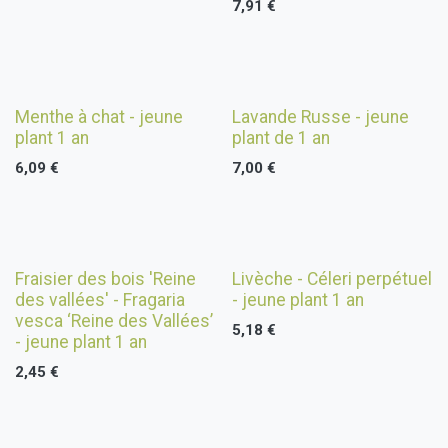
7,91
€
Nouveau !
Épuisé
Menthe à chat - jeune
Lavande Russe - jeune
plant 1 an
plant de 1 an
6,09
€
7,00
€
Nouveau !
Nouveau !
Fraisier des bois 'Reine
Livèche - Céleri perpétuel
des vallées' - Fragaria
- jeune plant 1 an
vesca ‘Reine des Vallées’
5,18
€
- jeune plant 1 an
2,45
€