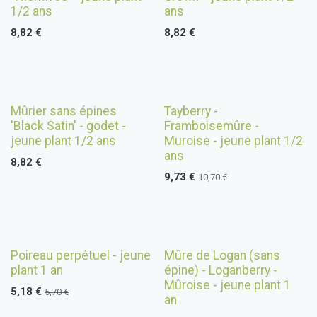
1/2 ans
ans
8,82
€
8,82
€
Mûrier sans épines
Tayberry -
'Black Satin' - godet -
Framboisemûre -
jeune plant 1/2 ans
Muroise - jeune plant 1/2
ans
8,82
€
9,73
€
10,70
€
Nouveau !
Nouveau !
Poireau perpétuel - jeune
Mûre de Logan (sans
plant 1 an
épine) - Loganberry -
Mûroise - jeune plant 1
5,18
€
5,70
€
an