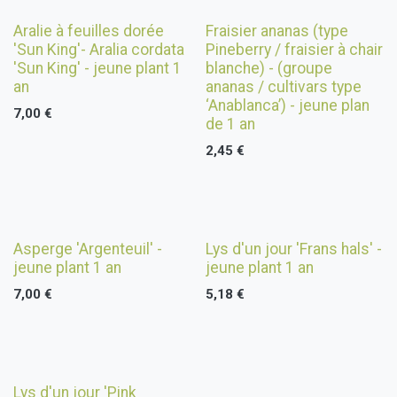
Nouveau !
Nouveau !
Aralie à feuilles dorée
Fraisier ananas (type
'Sun King'- Aralia cordata
Pineberry / fraisier à chair
'Sun King' - jeune plant 1
blanche) - (groupe
an
ananas / cultivars type
‘Anablanca’) - jeune plan
7,00
€
de 1 an
2,45
€
Asperge 'Argenteuil' -
Lys d'un jour 'Frans hals' -
jeune plant 1 an
jeune plant 1 an
7,00
€
5,18
€
Lys d'un jour 'Pink