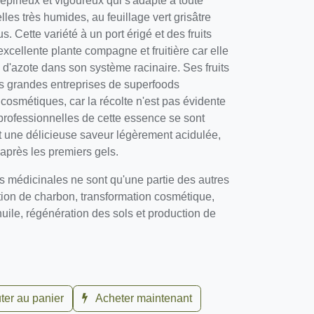
épineux et vigoureux qui s'adapte à toute
elles très humides, au feuillage vert grisâtre
. Cette variété à un port érigé et des fruits
excellente plante compagne et fruitière car elle
 d'azote dans son système racinaire. Ses
 par des grandes entreprises de superfoods
 cosmétiques, car la récolte n'est pas évidente
s professionnelles de cette essence se sont
ont une délicieuse saveur légèrement acidulée,
 après les premiers gels.
s médicinales ne sont qu'une partie des autres
tion de charbon, transformation cosmétique,
huile, régénération des sols et production de
ter au panier
Acheter maintenant