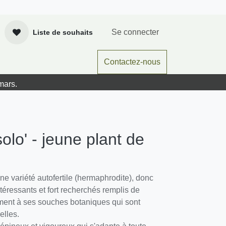
Se connecter
Liste de souhaits
actez-nous
CGV
Cours
Contactez-nous
 mars.
olo' - jeune plant de 1/2
une variété autofertile (hermaphrodite), donc
intéressants et fort recherchés remplis de
ment à ses souches botaniques qui sont
elles.