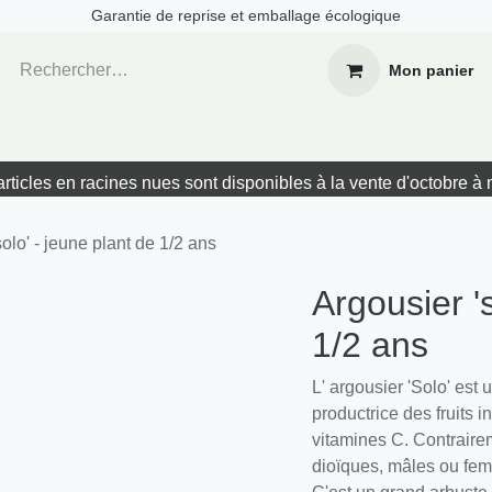
Garantie de reprise et emballage écologique
Mon panier
Boutique
Formations
Ressources
Cont
rticles en racines nues sont disponibles à la vente d'octobre à
olo' - jeune plant de 1/2 ans
Argousier 's
ans
L' argousier 'Solo' est 
productrice des fruits 
vitamines C. Contraire
dioïques, mâles ou fem