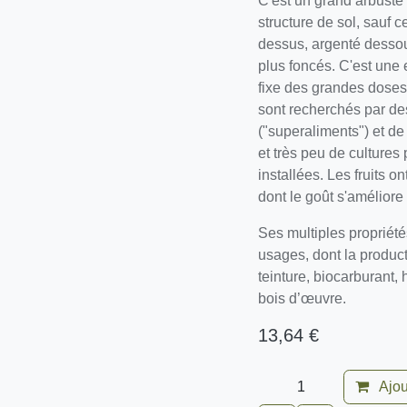
C'est un grand arbuste 
structure de sol, sauf c
dessus, argenté dessous
plus foncés. C'est une 
fixe des grandes doses
fruits sont recherchés
("superaliments") et de
et très peu de culture
installées. Les fruits 
dont le goût s'améliore
Ses multiples propriété
usages, dont la produc
teinture, biocarburant, 
bois d’œuvre.
13,64
€
Ajou